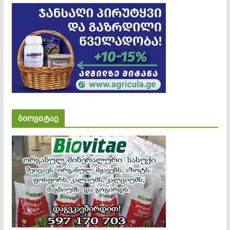
ბიოვიტაე