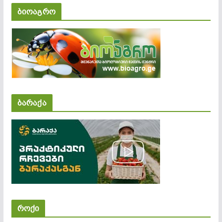
ბიოაგრო
ბარაქა
როქი