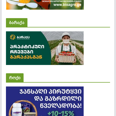
ბარაქა
როქი