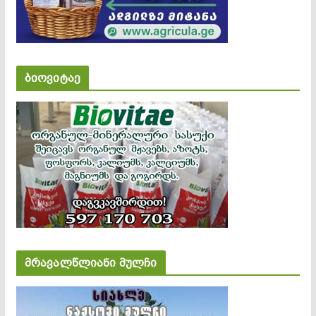
ბიოვიტაე
მრავალწლიანი მულჩი