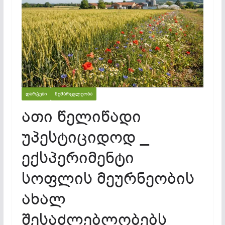
ᲓᲐᲠᲒᲔᲑᲘ
ᲛᲔᲛᲐᲠᲪᲕᲚᲔᲝᲑᲐ
ათი წელიწადი
უპესტიციდოდ _
ექსპერიმენტი
სოფლის მეურნეობის
ახალ
შესაძლებლობებს