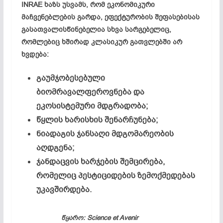
INRAE
ხაზს
უსვამს,
რომ
ეკონომიკური
მაჩვენებლების
გარდა,
ეფექტურობის
შეფასებისას
გასათვალისწინებელია
სხვა
სარგებელიც,
რომლებიც
ხშირად
კლასიკურ
გათვლებში
არ
ხვდება:
გაუმჯობესებული
ბიომრავალფეროვნება
და
ეკოსისტემური
მდგრადობა;
წყლის
ხარისხის
შენარჩუნება;
ნიადაგის
ჯანსაღი
მდგომარეობის
აღდგენა;
ჯანდაცვის
ხარჯების
შემცირება,
რომელიც
პესტიციდების
ზემოქმედებას
უკავშირდება.
წყარო: Science et Avenir