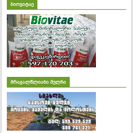
ბიოვიტაე
მრავალწლიანი მულჩი