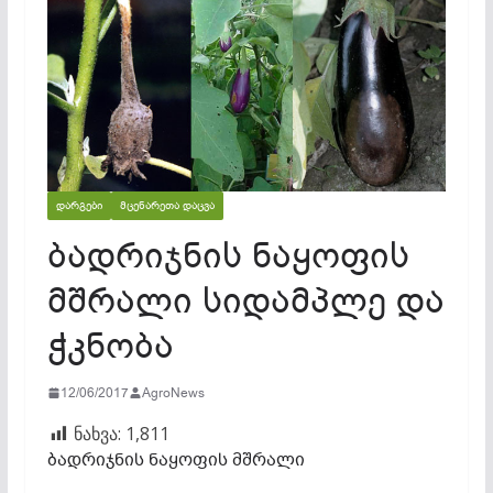
ᲓᲐᲠᲒᲔᲑᲘ
ᲛᲪᲔᲜᲐᲠᲔᲗᲐ ᲓᲐᲪᲕᲐ
ბადრიჯნის ნაყოფის
მშრალი სიდამპლე და
ჭკნობა
12/06/2017
AgroNews
ნახვა:
1,811
ბადრიჯნის ნაყოფის მშრალი