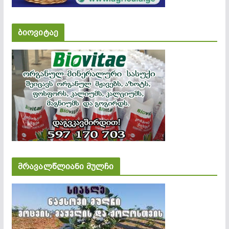
ბიოვიტაე
მრავალწლიანი მულჩი