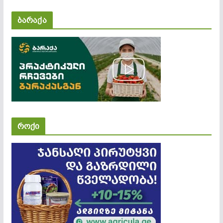
ბარაქა
როქი