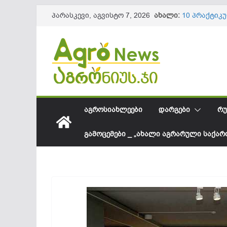
Skip
ახალი:
10 პრაქტიკ
პარასკევი, აგვისტო 7, 2026
to
ნაყოფის და
წიწაკის იმ
content
ქართული ფ
სოკოვანი დ
დეფიციტი? 
საქართველო
შესყიდვის 
სეზონის და
61,8 მილიო
ᲐᲒᲠᲝᲡᲘᲐᲮᲚᲔᲔᲑᲘ
ᲓᲐᲠᲒᲔᲑᲘ
ᲠᲣ
ᲒᲐᲛᲝᲪᲔᲛᲔᲑᲘ _ „ᲐᲮᲐᲚᲘ ᲐᲒᲠᲐᲠᲣᲚᲘ ᲡᲐᲥᲐ