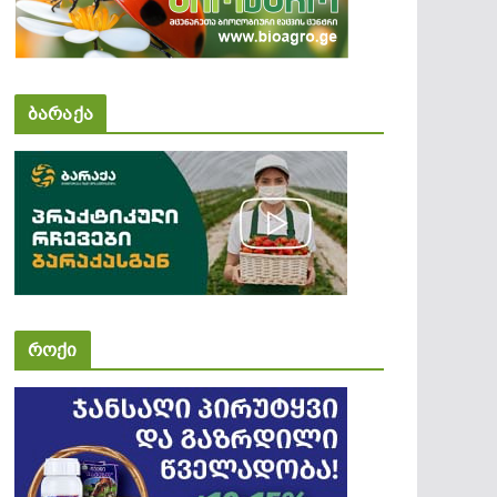
ბარაქა
როქი