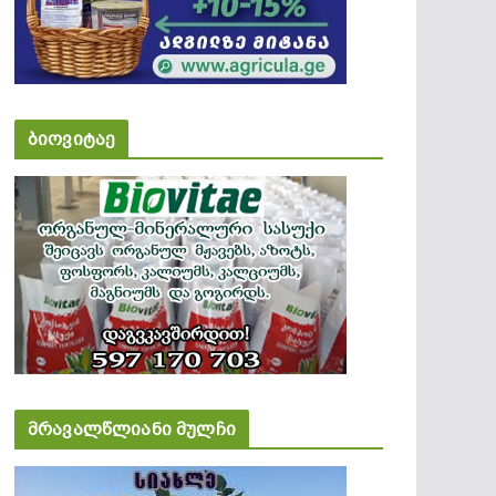
ბიოვიტაე
მრავალწლიანი მულჩი