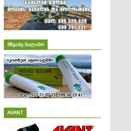
მწვანე მალამო
AVANT