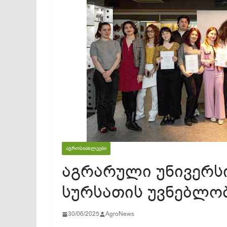
ᲐᲒᲠᲝᲡᲘᲐᲮᲚᲔᲔᲑᲘ
აგრარული უნივერს
სურსათის უვნებლო
30/06/2025
AgroNews