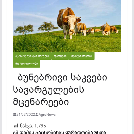
ᲐᲒᲠᲐᲠᲣᲚᲘ ᲒᲐᲜᲐᲗᲚᲔᲑᲐ
ᲓᲐᲠᲒᲔᲑᲘ
ᲛᲔᲛᲪᲔᲜᲐᲠᲔᲝᲑᲐ
ᲛᲔᲪᲮᲝᲕᲔᲚᲔᲝᲑᲐ
ბუნებრივი საკვები
სავარგულების
მცენარეები
21/02/2022
AgroNews
ნახვა:
1,795
ამ თემის გაცნობისას ყურადღება უნდა