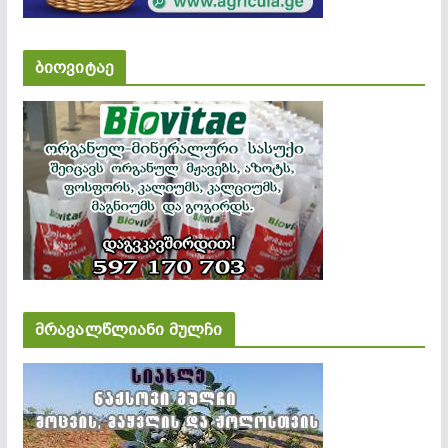
ბიოვიტაე
მრავალწლიანი მულჩი