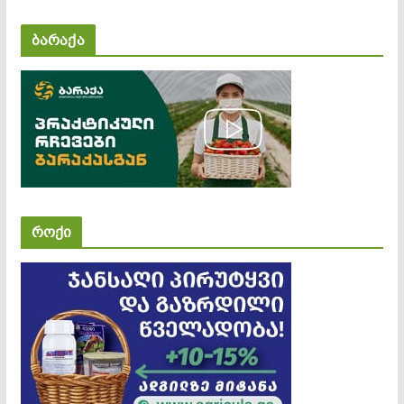
ბარაქა
როქი