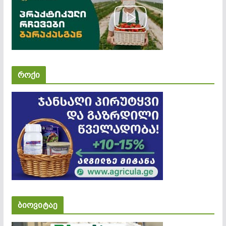
როქი
ბიოვიტაე