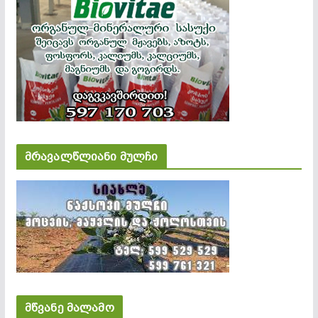
მრავალწლიანი მულჩი
მწვანე მალამო