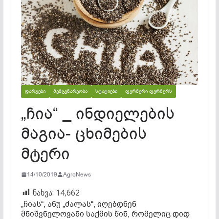
ᲓᲐᲠᲒᲔᲑᲘ
ᲛᲔᲛᲪᲔᲜᲐᲠᲔᲝᲑᲐ
ᲡᲢᲐᲢᲘᲔᲑᲘ
ᲤᲔᲠᲛᲔᲠᲘ ᲤᲔᲠᲛᲔᲠᲡ
„ჩია“ _ ინდიელების
მაგია- ცხიმების
მტერი
14/10/2019
AgroNews
ნახვა:
14,662
„ჩიას“, ანუ „ძალას“, იღებდნენ
მნიშვნელოვანი საქმის წინ, რომელიც დიდ