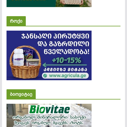
როქი
ბიოვიტაე