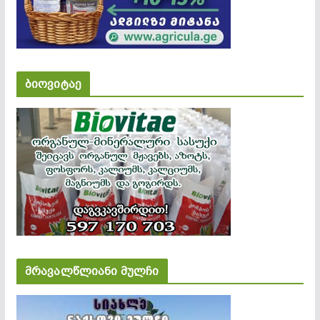
ბიოვიტაე
მრავალწლიანი მულჩი