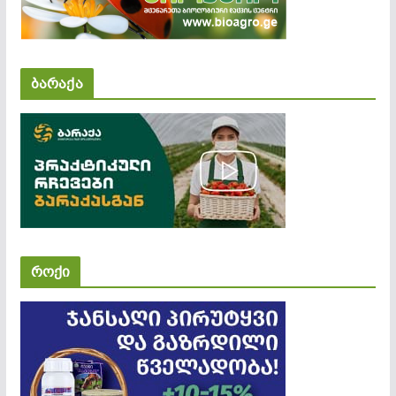
ბარაქა
როქი