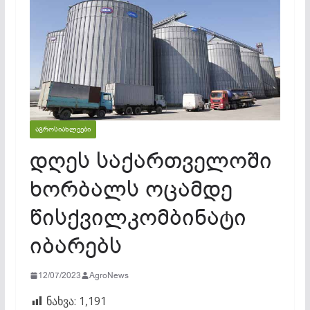
ᲐᲒᲠᲝᲡᲘᲐᲮᲚᲔᲔᲑᲘ
დღეს საქართველოში
ხორბალს ოცამდე
წისქვილკომბინატი
იბარებს
12/07/2023
AgroNews
ნახვა:
1,191