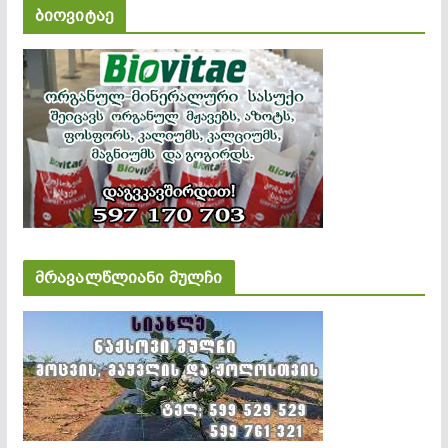
ბიოვიტაე
მრავალწლიანი მულჩი