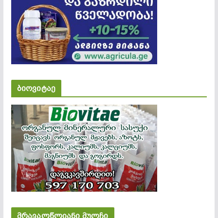
ბიოვიტაე
მრავალწლიანი მულჩი