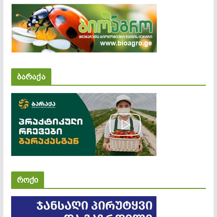
ბარაქა
როქი