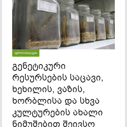
ᲐᲒᲠᲝᲡᲘᲐᲮᲚᲔᲔᲑᲘ
გენეტიკური
რესურსების საცავი,
ხეხილის, ვაზის,
ხორბლისა და სხვა
კულტურების ახალი
ნიმუშებით შეივსო