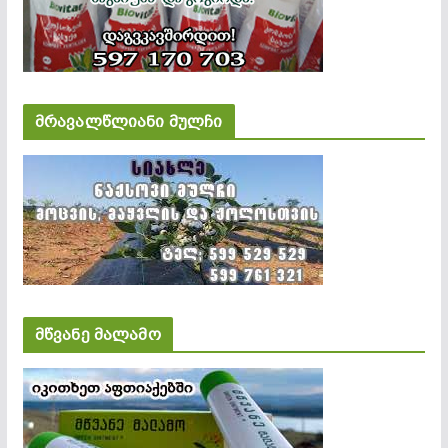
მრავალწლიანი მულჩი
მწვანე მალამო