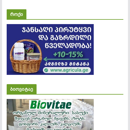
როქი
ბიოვიტაე