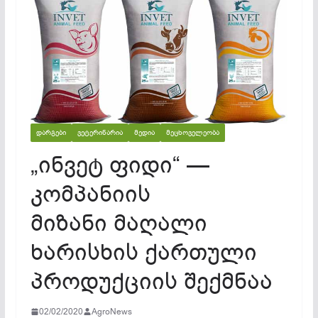
ᲓᲐᲠᲒᲔᲑᲘ
ᲕᲔᲢᲔᲠᲘᲜᲐᲠᲘᲐ
ᲛᲔᲓᲘᲐ
ᲛᲔᲪᲮᲝᲕᲔᲚᲔᲝᲑᲐ
„ინვეტ ფიდი“ —
კომპანიის
მიზანი მაღალი
ხარისხის ქართული
პროდუქციის შექმნაა
02/02/2020
AgroNews