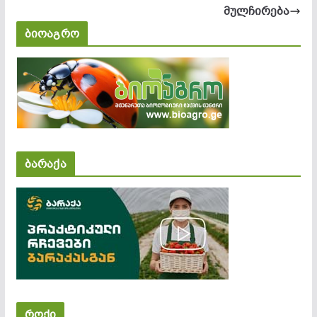
მულჩირება
ბიოაგრო
ბარაქა
როქი