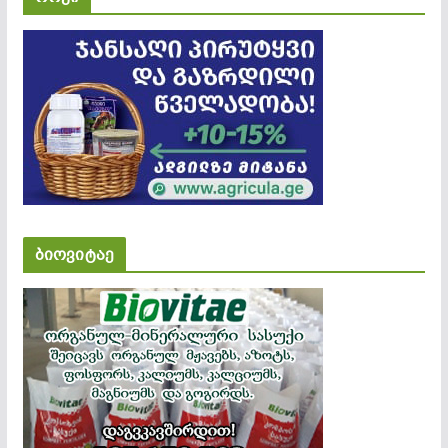
ბიოვიტაე