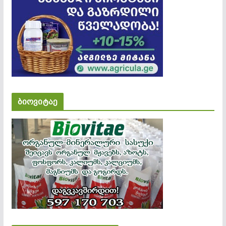
ბიოვიტაე