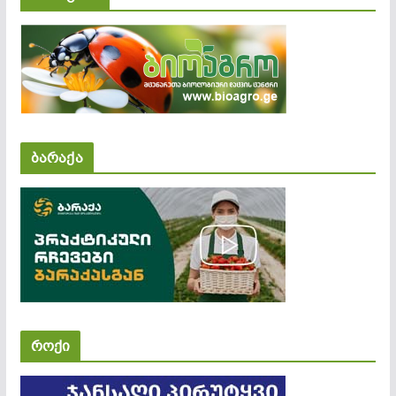
ბარაქა
როქი