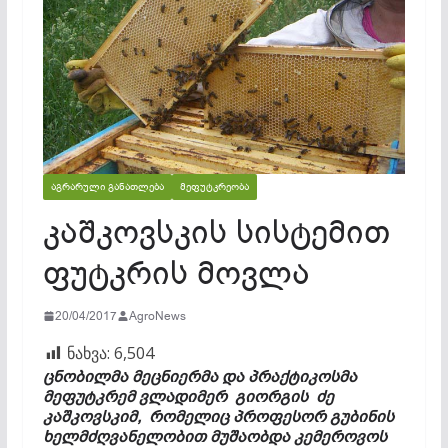
ᲐᲒᲠᲐᲠᲣᲚᲘ ᲒᲐᲜᲐᲗᲚᲔᲑᲐ
ᲛᲔᲤᲣᲢᲙᲠᲔᲝᲑᲐ
კაშკოვსკის სისტემით
ფუტკრის მოვლა
20/04/2017
AgroNews
ნახვა:
6,504
ცნობილმა მეცნიერმა და პრაქტიკოსმა
მეფუტკრემ ვლადიმერ გიორგის ძე
კაშკოვსკიმ, რომელიც პროფესორ გუბინის
ხელმძღვანელობით მუშაობდა კემეროვოს