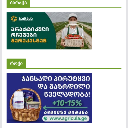
ბარაქა
როქი