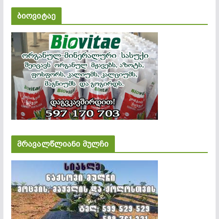
ბიოვიტაე
მრავალწლიანი მულჩი