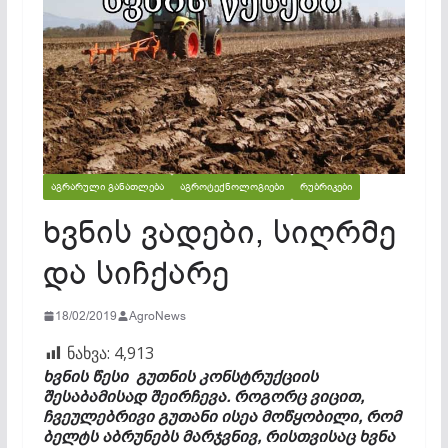
ᲐᲒᲠᲐᲠᲣᲚᲘ ᲒᲐᲜᲐᲗᲚᲔᲑᲐ
ᲐᲒᲠᲝᲢᲔᲥᲜᲝᲚᲝᲒᲘᲔᲑᲘ
ᲠᲣᲑᲠᲘᲙᲔᲑᲘ
ხვნის ვადები, სიღრმე
და სიჩქარე
18/02/2019
AgroNews
ნახვა:
4,913
ხვნის წესი გუთნის კონსტრუქციის
შესაბამისად შეირჩევა. როგორც ვიცით,
ჩვეულებრივი გუთანი ისეა მოწყობილი, რომ
ბელტს აბრუნებს მარჯვნივ, რისთვისაც ხვნა