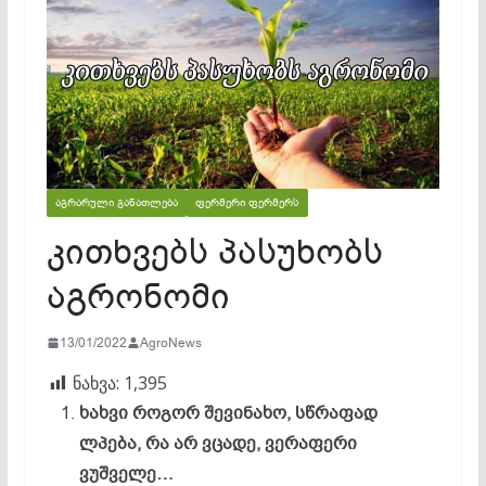
ᲐᲒᲠᲐᲠᲣᲚᲘ ᲒᲐᲜᲐᲗᲚᲔᲑᲐ
ᲤᲔᲠᲛᲔᲠᲘ ᲤᲔᲠᲛᲔᲠᲡ
კითხვებს პასუხობს
აგრონომი
13/01/2022
AgroNews
ნახვა:
1,395
ხახვი როგორ შევინახო, სწრაფად
ლპება, რა არ ვცადე, ვერაფერი
ვუშველე…