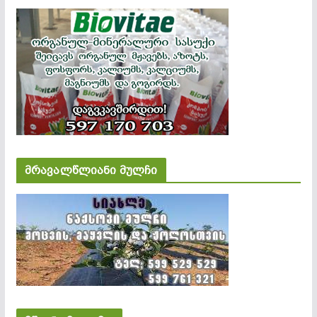
მრავალწლიანი მულჩი