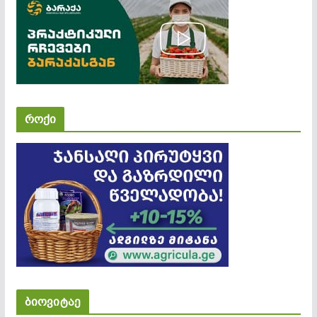
როქი
ბიოვიტაე