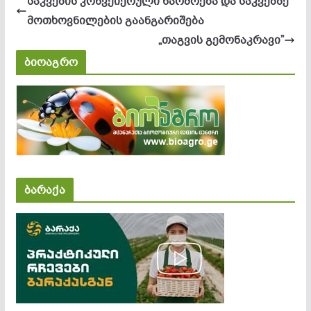
საკვების კონვეიერული წარმოება და საკვებზე
მოთხოვნილების გაანგარიშება
„თაგვის გემონაკრავი”
ბიოაგრო
ბარაქა