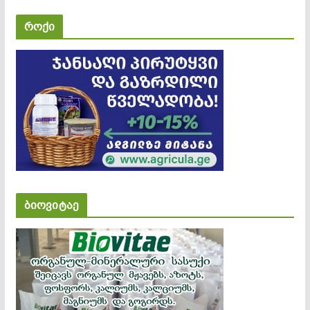
როქი
ბიოვიტაე