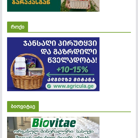
როქი
ბიოვიტაე