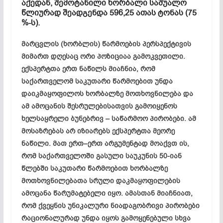
აქედან, შემოტანილი ხორბალი საშუალო
წლიურად შეადგენდა 596,25 ათას ტონას (75
%-ს).
მარცვლის
(
ხორბლის
)
წარმოების
პერსპექტივის
მიმართ
დღესაც
ორი
პოზიციაა
გამოკვეთილი
.
ექსპერტთა
ერთ
ნაწილს
მიაჩნია
,
რომ
საქართველომ
საკუთარი
წარმოებით
უნდა
დაიკმაყოფილოს
ხორბალზე
მოთხოვნილება
და
ამ
ამოცანის
შესრულებისათვის
გამოიყენოს
ხელსაყრელი
ბუნებრივ
–
საწარმოო
პირობები
.
ამ
მოსაზრებას
არ
იზიარებს
ექსპერტთა
მეორე
ნაწილი
.
მათ
ერთ
–
ერთ
არგუმენტად
მოაქვთ
ის
,
რომ
საქართველოში
გასული
საუკუნის
50-
იან
წლებში
საკუთარი
წარმოებით
ხორბალზე
მოთხოვნილებათა
სრული
დაკმაყოფილების
ამოცანა
წარუმატებელი
იყო
.
ამასთან
მიაჩნიათ
,
რომ
ქვეყნის
უნიკალური
ნიადაგობრივი
პირობები
რაციონალურად
უნდა
იყოს
გამოყენებული
სხვა