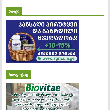
როქი
ბიოვიტაე