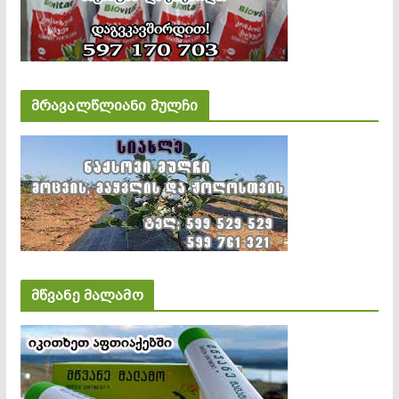
მრავალწლიანი მულჩი
მწვანე მალამო