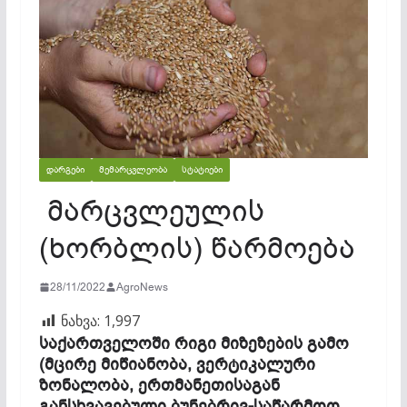
ᲓᲐᲠᲒᲔᲑᲘ
ᲛᲔᲛᲐᲠᲪᲕᲚᲔᲝᲑᲐ
ᲡᲢᲐᲢᲘᲔᲑᲘ
მარცვლეულის
(ხორბლის) წარმოება
28/11/2022
AgroNews
ნახვა:
1,997
საქართველოში რიგი მიზეზების გამო
(მცირე მიწიანობა, ვერტიკალური
ზონალობა, ერთმანეთისაგან
განსხვავებული ბუნებრივ-საწარმოო