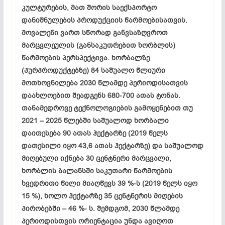
კულტურების
,
მათ
შორის
საექსპორტო
დანიშნულების
პროდუქციის
წარმოებისათვის
.
მოვალენი
ვართ
სწორად
განვსაზღვროთ
მარცვლეულის
(
განსაკუთრებით
ხორბლის
)
წარმოების
პერსპექტივა
.
ხორბალზე
(
პურპროდუქტებზე
) 84
საშუალო
წლიური
მოთხოვნილება
2030
წლამდე
პერიოდისათვის
დაახლოებით
შეადგენს
680-700
ათას
ტონას
.
თანამედროვე
ტექნოლოგიების
გამოყენებით
თუ
2021 – 2025
წლებში
საშუალოდ
ხორბალი
დაითესება
90
ათას
ჰექტარზე
(2019
წელს
დათესილი
იყო
43,6
ათას
ჰექტარზე
)
და
საშუალოდ
მიღებული
იქნება
30
ცენტნერი
მარცვალი
,
ხორბლის
ბალანსში
საკუთარი
წარმოების
ხვედრითი
წილი
მიაღწევს
39 %-
ს
(2019
წელს
იყო
15 %),
ხოლო
ჰექტარზე
35
ცენტნერის
მიღების
პირობებში
– 46 %-
ს
.
შემდგომ
, 2030
წლამდე
პერიოდისთვის
ორიენტაცია
უნდა
ავიღოთ