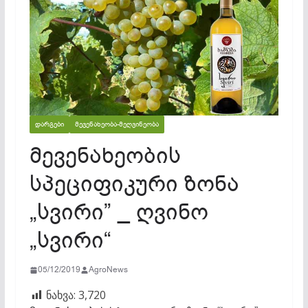
ᲓᲐᲠᲒᲔᲑᲘ
ᲛᲔᲕᲔᲜᲐᲮᲔᲝᲑᲐ-ᲛᲔᲦᲕᲘᲜᲔᲝᲑᲐ
მევენახეობის
სპეციფიკური ზონა
„სვირი” _ ღვინო
„სვირი“
05/12/2019
AgroNews
ნახვა:
3,720