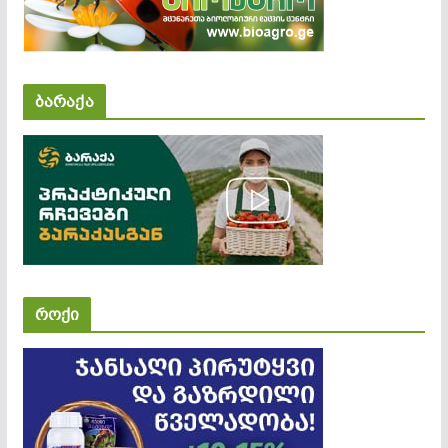
ბარაქა
როქი