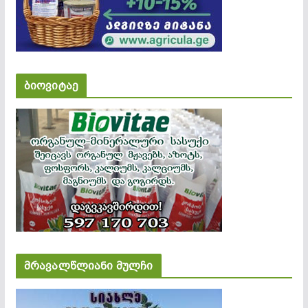
ბიოვიტაე
მრავალწლიანი მულჩი