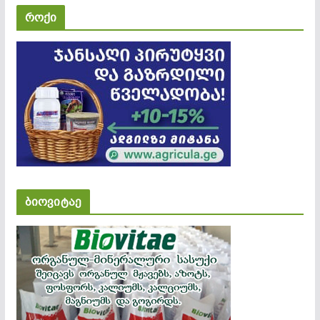
როქი
ბიოვიტაე