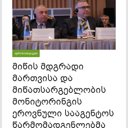
ᲐᲒᲠᲝᲡᲘᲐᲮᲚᲔᲔᲑᲘ
მიწის მდგრადი
მართვისა და
მიწათსარგებლობის
მონიტორინგის
ეროვნული სააგენტოს
წარმომადგენლებმა