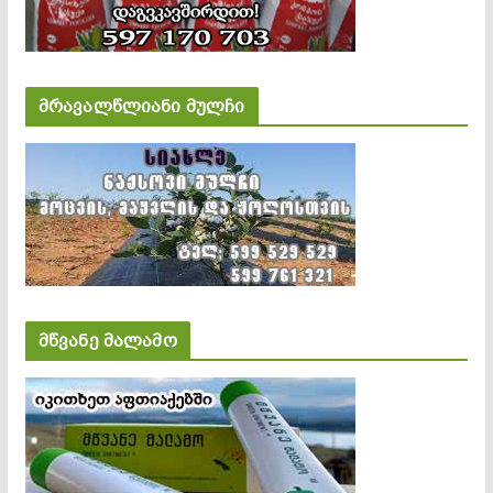
მრავალწლიანი მულჩი
მწვანე მალამო