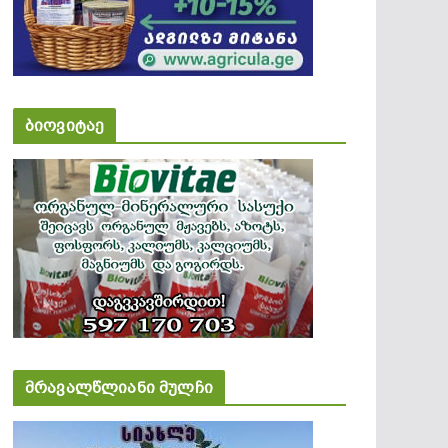
ბიოვიტაე
მრავალწლიანი მულჩი