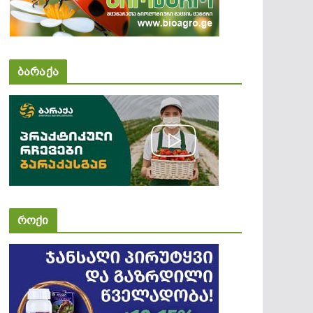
ბარაქა
როქი