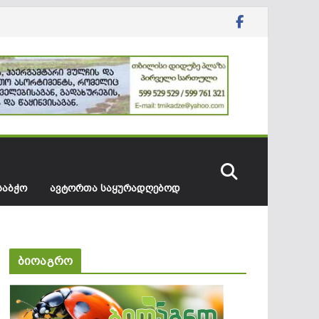
ᲡᲐᲑᲭᲝ
ᲐᲕᲢᲝᲠᲗᲐ ᲡᲐᲧᲣᲠᲐᲓᲦᲔᲑᲝᲓ
ბიოაგრო