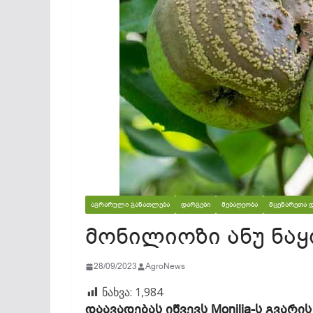
ᲐᲒᲠᲐᲠᲣᲚᲘ ᲒᲐᲜᲐᲗᲚᲔᲑᲐ
ᲓᲐᲠᲒᲔᲑᲘ
ᲛᲔᲑᲐᲦᲔᲝᲑᲐ
ᲛᲪᲔᲜᲐᲠᲔᲗᲐ 
მონილიოზი ანუ ნა
28/09/2023
AgroNews
ნახვა:
1,984
დაავადებას იწვევს Monilia-ს გვარ