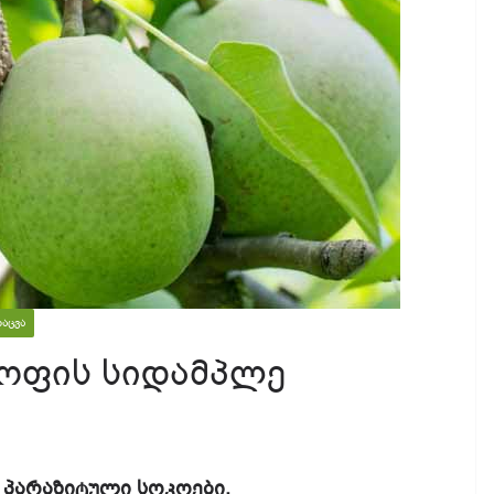
ᲓᲐᲪᲕᲐ
ყოფის სიდამპლე
ის პარაზიტული სოკოები.