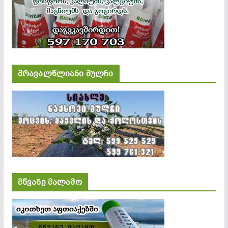
მრავალწლიანი მულჩი
მწვანე მალამო