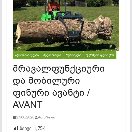
ᲐᲒᲠᲝᲡᲘᲐᲮᲚᲔᲔᲑᲘ
ᲛᲔᲥᲐᲜᲘᲖᲐᲪᲘᲐ
ᲠᲣᲑᲠᲘᲙᲔᲑᲘ
ᲤᲔᲠᲛᲔᲠᲘ ᲤᲔᲠᲛᲔᲠᲡ
მრავალფუნქციური
და მობილური
ფინური ავანტი /
AVANT
27/06/2020
AgroNews
ნახვა:
1,754