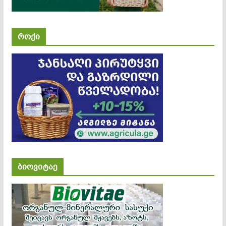
როქი
ბიოვიტაე