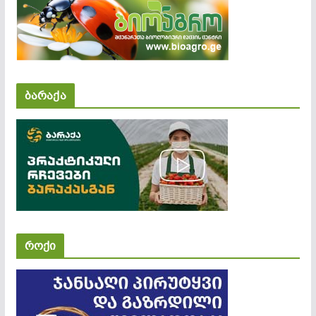
ბარაქა
როქი