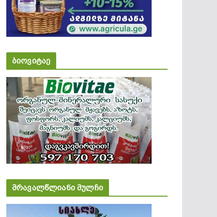
ბიოვიტაე
მრავალწლიანი მულჩი