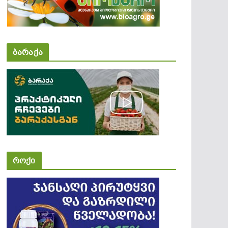
ბარაქა
როქი