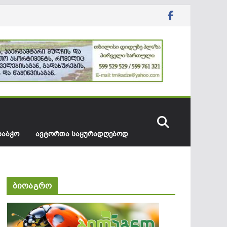
ᲡᲐᲑᲭᲝ
ᲐᲕᲢᲝᲠᲗᲐ ᲡᲐᲧᲣᲠᲐᲓᲦᲔᲑᲝᲓ
ბიოაგრო