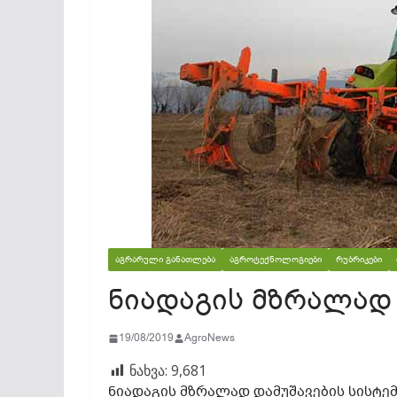
ᲐᲒᲠᲐᲠᲣᲚᲘ ᲒᲐᲜᲐᲗᲚᲔᲑᲐ
ᲐᲒᲠᲝᲢᲔᲥᲜᲝᲚᲝᲒᲘᲔᲑᲘ
ᲠᲣᲑᲠᲘᲙᲔᲑᲘ
ნიადაგის მზრალად 
19/08/2019
AgroNews
ნახვა:
9,681
ნიადაგის მზრალად დამუშავების სისტე