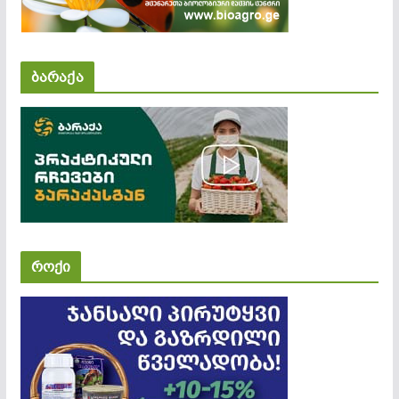
ბარაქა
როქი