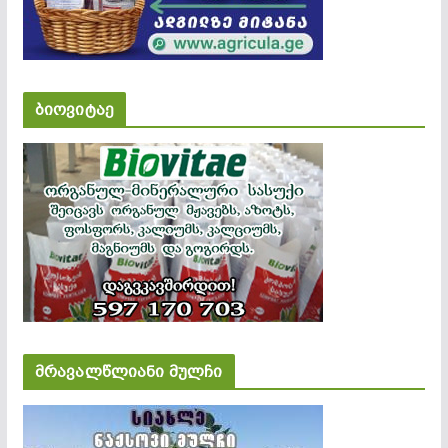
ბიოვიტაე
მრავალწლიანი მულჩი