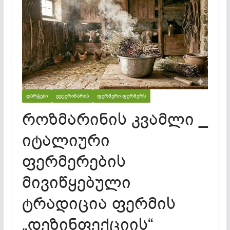
ᲓᲐᲠᲒᲔᲑᲘ
ᲕᲔᲢᲔᲠᲘᲜᲐᲠᲘᲐ
ᲤᲔᲠᲛᲔᲠᲘ ᲤᲔᲠᲛᲔᲠᲡ
როზმარინის კვამლი _
იტალიური
ფერმერების
მივიწყებული
ტრადიცია ფერმის
„დეზინფექციის“