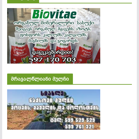
მრავალწლიანი მულჩი