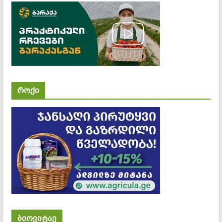
როქი
ბიოვიტაე