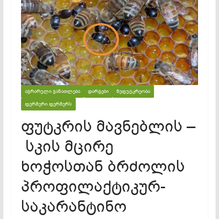
ᲐᲒᲠᲐᲠᲣᲚᲘ ᲒᲐᲜᲐᲗᲚᲔᲑᲐ
ᲓᲐᲠᲒᲔᲑᲘ
ᲛᲔᲤᲣᲢᲙᲠᲔᲝᲑᲐ
ᲤᲔᲠᲛᲔᲠᲘ ᲤᲔᲠᲛᲔᲠᲡ
ფუტკრის მავნებლის –
სკის მცირე
ხოჭოსთან ბრძოლის
პროფილაქტიკურ-
საკარანტინო