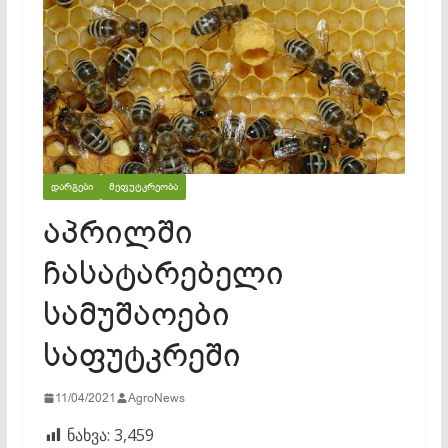
ᲓᲐᲠᲒᲔᲑᲘ
ᲛᲔᲤᲣᲢᲙᲠᲔᲝᲑᲐ
აპრილში
ჩასატარებელი
სამუშაოები
საფუტკრეში
11/04/2021
AgroNews
ნახვა:
3,459