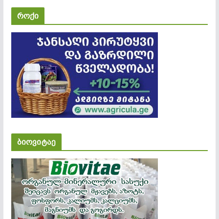
როქი
ბიოვიტაე