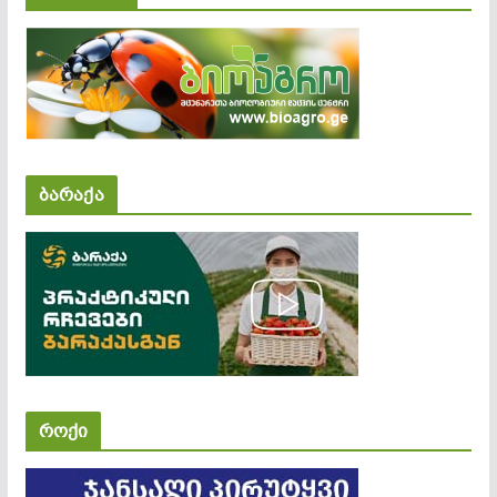
ბარაქა
როქი