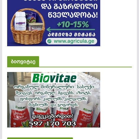
ბიოვიტაე