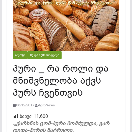
ᲑᲚᲝᲒᲘ
ᲛᲔ ᲓᲐ ᲩᲔᲛᲘ ᲡᲝᲤᲔᲚᲘ
პური _ რა როლი და
მნიშვნელობა აქვს
პურს ჩვენთვის
08/12/2017
AgroNews
ნახვა:
11,600
.
„ქარხნის ცომ-პურა მომძულდა,
ვარ
დედა-პურის ნატრული,