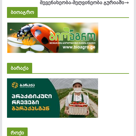
მევენახეობა-მეღვინეობა გურიაში
ბიოაგრო
ბარაქა
როქი