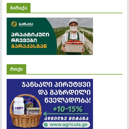
ბარაქა
როქი