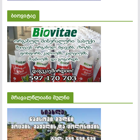
ბიოვიტაე
მრავალწლიანი მულჩი