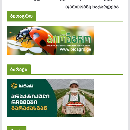
ფართობზე ჩატარდება
ბიოაგრო
ბარაქა