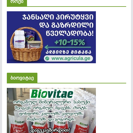
როქი
ბიოვიტაე