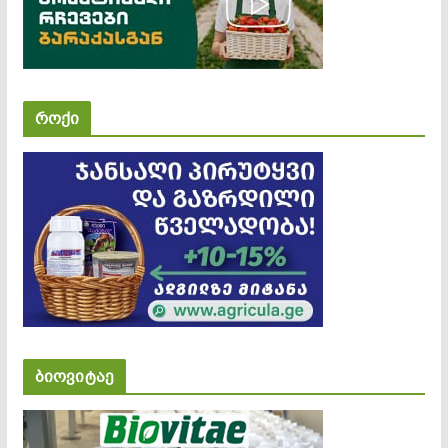
როქი
ბიოვიტაე