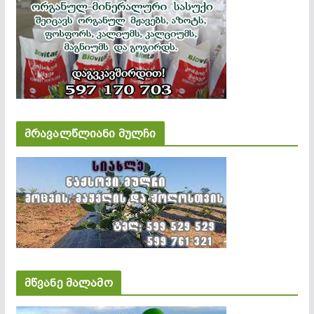
მრავალწლიანი მულჩი
მწვანე მალამო