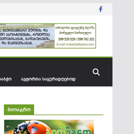
ᲡᲐᲑᲭᲝ
ᲐᲕᲢᲝᲠᲗᲐ ᲡᲐᲧᲣᲠᲐᲓᲦᲔᲑᲝᲓ
ბიოაგრო