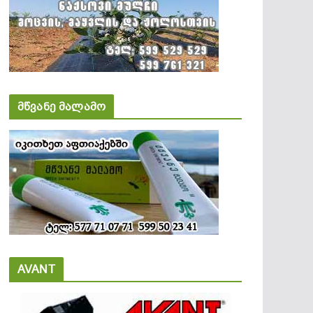
მწვანე მალამო
AVANT