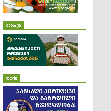
ბარაქა
როქი