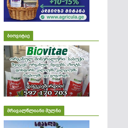
ბიოვიტაე
მრავალწლიანი მულჩი