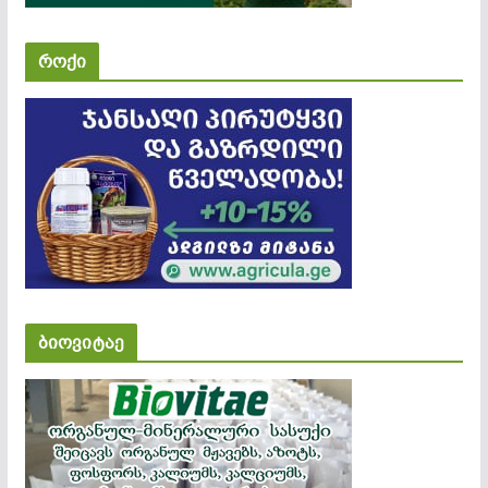
როქი
ბიოვიტაე