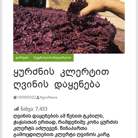
ᲓᲐᲠᲒᲔᲑᲘ
ᲛᲔᲕᲔᲜᲐᲮᲔᲝᲑᲐ-ᲛᲔᲦᲕᲘᲜᲔᲝᲑᲐ
ყურძნის კლერტით
ღვინის დაყენება
19/09/2022
AgroNews
ნახვა:
7,433
ღვინის დაყენების ამ წესით ტკბილს,
ჭაჭასთან ერთად, რამდენიმე კონა ყურძის
კლერტს აძლევენ. წინაპართა
გამოცდილებით კლერტი ღვინოს კარგ