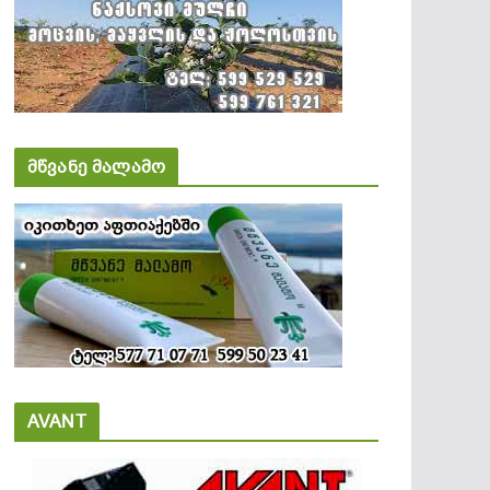
მწვანე მალამო
AVANT