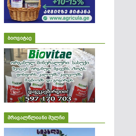
ბიოვიტაე
მრავალწლიანი მულჩი