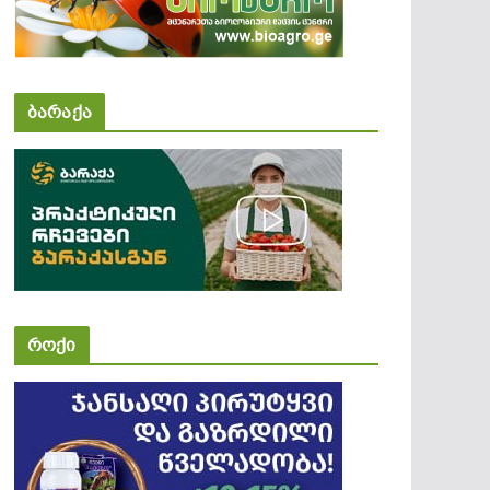
ბარაქა
როქი