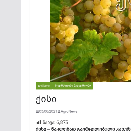
ᲓᲐᲠᲒᲔᲑᲘ
ᲛᲔᲕᲔᲜᲐᲮᲔᲝᲑᲐ-ᲛᲔᲦᲕᲘᲜᲔᲝᲑᲐ
ქისი
05/06/2021
AgroNews
ნახვა:
6,875
ქისი – ნაკლებად გავრცელებული კახური