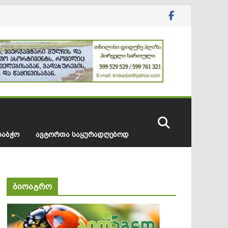
ᲡᲐᲑᲭᲝ
ᲐᲕᲢᲝᲠᲗᲐ ᲡᲐᲧᲣᲠᲐᲓᲦᲔᲑᲝᲓ
ბიოაგრო