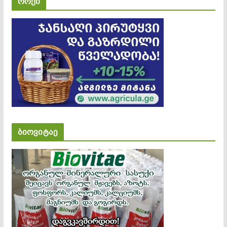
როქი
ბიოვიტაე