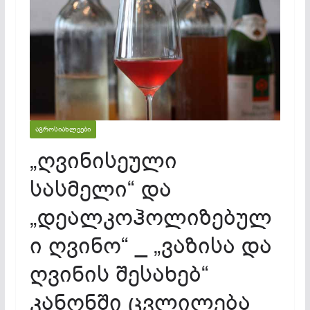
ᲐᲒᲠᲝᲡᲘᲐᲮᲚᲔᲔᲑᲘ
„ღვინისეული
სასმელი“ და
„დეალკოჰოლიზებულ
ი ღვინო“ _ „ვაზისა და
ღვინის შესახებ“
კანონში ცვლილება