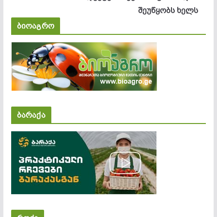
შეუწყობს ხელს
ბიოაგრო
ბარაქა