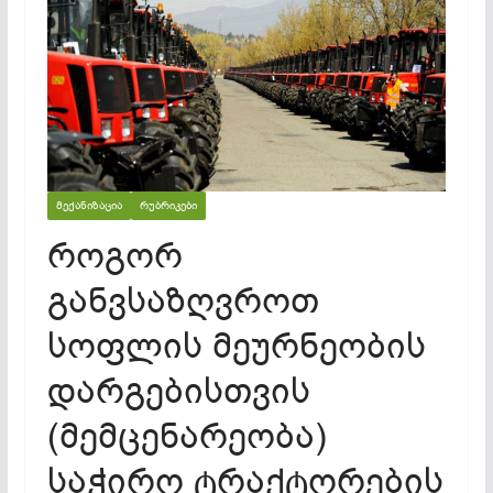
ᲛᲔᲥᲐᲜᲘᲖᲐᲪᲘᲐ
ᲠᲣᲑᲠᲘᲙᲔᲑᲘ
როგორ
განვსაზღვროთ
სოფლის მეურნეობის
დარგებისთვის
(მემცენარეობა)
საჭირო ტრაქტორების