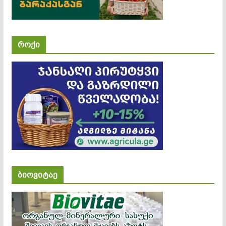
როქი
ბიოვიტაე