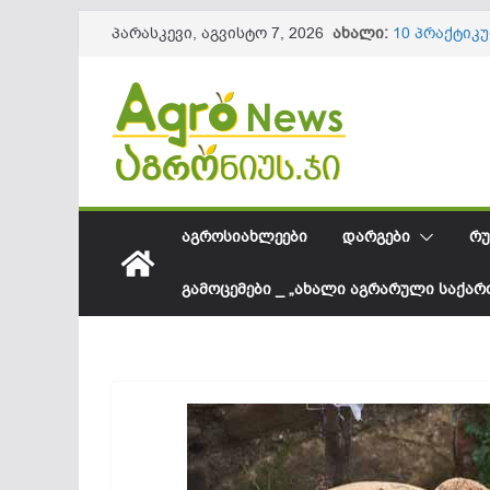
Skip
ახალი:
10 პრაქტიკ
პარასკევი, აგვისტო 7, 2026
to
ნაყოფის და
წიწაკის იმ
content
ქართული ფ
სოკოვანი დ
დეფიციტი? 
საქართველო
შესყიდვის 
სეზონის და
61,8 მილიო
ᲐᲒᲠᲝᲡᲘᲐᲮᲚᲔᲔᲑᲘ
ᲓᲐᲠᲒᲔᲑᲘ
ᲠᲣ
ᲒᲐᲛᲝᲪᲔᲛᲔᲑᲘ _ „ᲐᲮᲐᲚᲘ ᲐᲒᲠᲐᲠᲣᲚᲘ ᲡᲐᲥᲐ