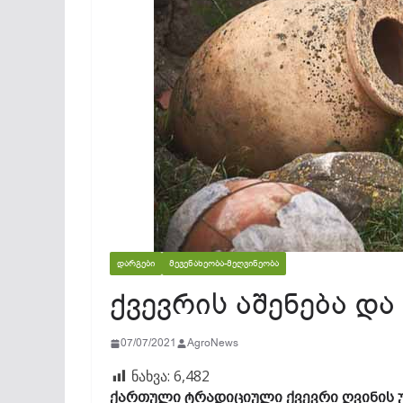
ᲓᲐᲠᲒᲔᲑᲘ
ᲛᲔᲕᲔᲜᲐᲮᲔᲝᲑᲐ-ᲛᲔᲦᲕᲘᲜᲔᲝᲑᲐ
ქვევრის აშენება და
07/07/2021
AgroNews
ნახვა:
6,482
ქართული ტრადიციული ქვევრი ღვინის 