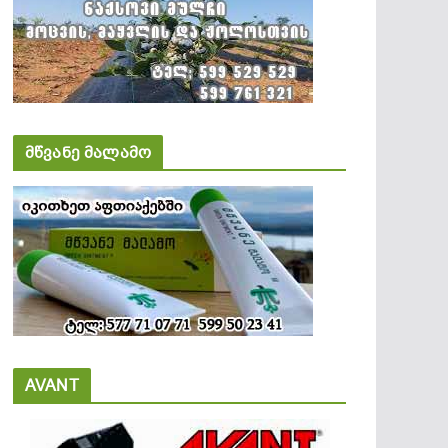
მწვანე მალამო
AVANT