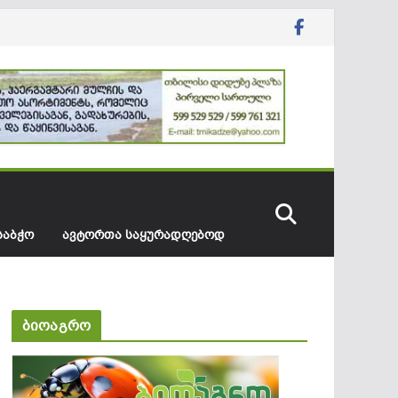
ᲡᲐᲑᲭᲝ
ᲐᲕᲢᲝᲠᲗᲐ ᲡᲐᲧᲣᲠᲐᲓᲦᲔᲑᲝᲓ
ბიოაგრო