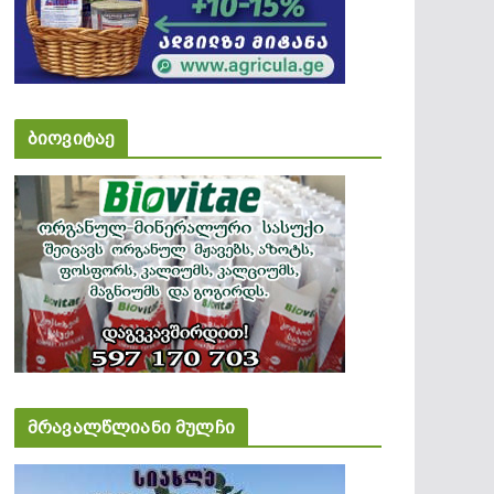
ბიოვიტაე
მრავალწლიანი მულჩი