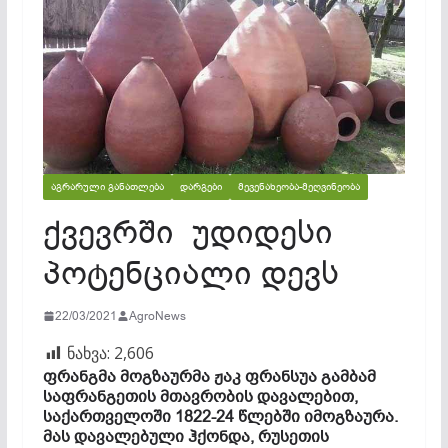
ᲐᲒᲠᲐᲠᲣᲚᲘ ᲒᲐᲜᲐᲗᲚᲔᲑᲐ
ᲓᲐᲠᲒᲔᲑᲘ
ᲛᲔᲕᲔᲜᲐᲮᲔᲝᲑᲐ-ᲛᲔᲦᲕᲘᲜᲔᲝᲑᲐ
ქვევრში უდიდესი
პოტენციალი დევს
22/03/2021
AgroNews
ნახვა:
2,606
ფრანგმა მოგზაურმა ჟაკ ფრანსუა გამბამ
საფრანგეთის მთავრობის დავალებით,
საქართველოში 1822-24 წლებში იმოგზაურა.
მას დავალებული ჰქონდა, რუსეთის