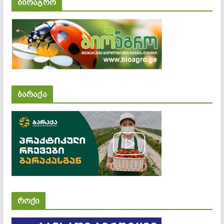
ბიოაგრო
ბარაქა
როქი