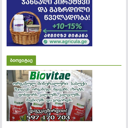
ბიოვიტაე