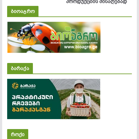
პროდუქციის მისაღებად
ბიოაგრო
ბარაქა
როქი