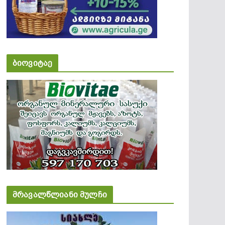
ბიოვიტაე
მრავალწლიანი მულჩი