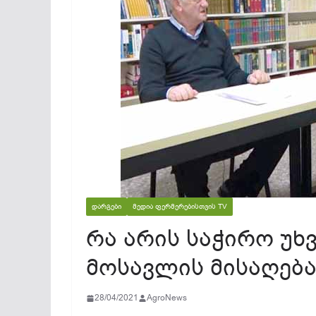
ᲓᲐᲠᲒᲔᲑᲘ
ᲛᲔᲓᲘᲐ ᲤᲔᲠᲛᲔᲠᲔᲑᲘᲡᲗᲕᲘᲡ TV
რა არის საჭირო უხვ
მოსავლის მისაღებ
28/04/2021
AgroNews