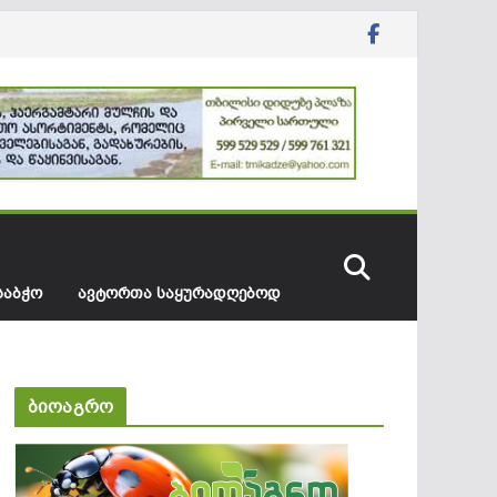
ᲡᲐᲑᲭᲝ
ᲐᲕᲢᲝᲠᲗᲐ ᲡᲐᲧᲣᲠᲐᲓᲦᲔᲑᲝᲓ
ბიოაგრო