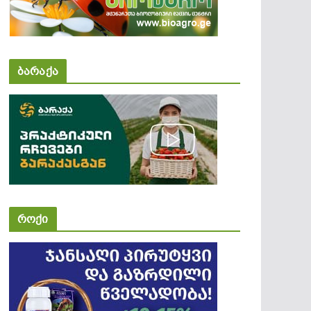
ბარაქა
როქი