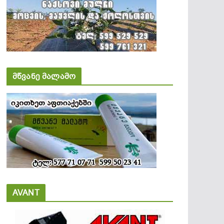
მწვანე მალამო
AVANT