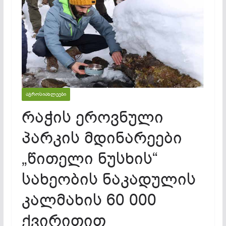
ᲐᲒᲠᲝᲡᲘᲐᲮᲚᲔᲔᲑᲘ
რაჭის ეროვნული
პარკის მდინარეები
„წითელი ნუსხის“
სახეობის ნაკადულის
კალმახის 60 000
ქვირითით