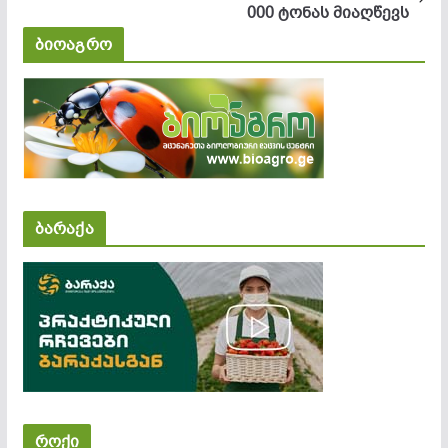
000 ტონას მიაღწევს
ბიოაგრო
ბარაქა
როქი