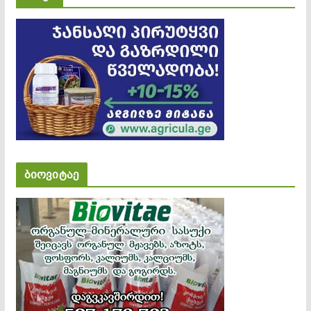
ბიოვიტაე