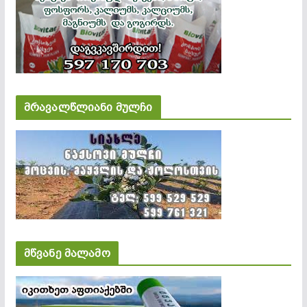
მრავალწლიანი მულჩი
მწვანე მალამო