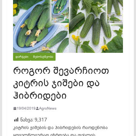
ᲓᲐᲠᲒᲔᲑᲘ
ᲛᲔᲑᲝᲡᲢᲜᲔᲝᲑᲐ
როგორ შევარჩიოთ
კიტრის ჯიშები და
ჰიბრიდები
19/04/2019
AgroNews
ნახვა:
9,317
კიტრის ჯიშების და ჰიბრიდების რაოდენობა
ყოველწლიურად იზრდება და თესლის