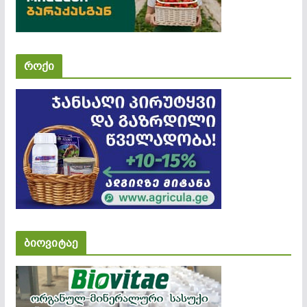
როქი
ბიოვიტაე