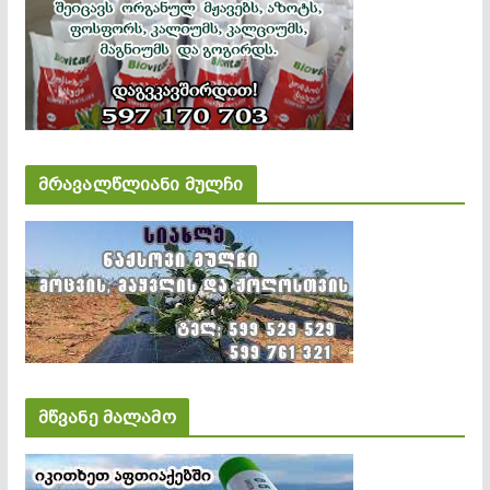
მრავალწლიანი მულჩი
მწვანე მალამო