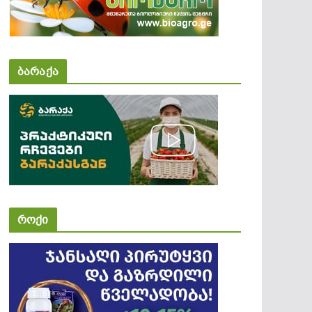
ბარაქა
როქი