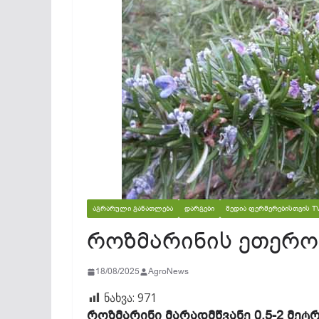
ᲐᲒᲠᲐᲠᲣᲚᲘ ᲒᲐᲜᲐᲗᲚᲔᲑᲐ
ᲓᲐᲠᲒᲔᲑᲘ
ᲛᲔᲓᲘᲐ ᲤᲔᲠᲛᲔᲠᲔᲑᲘᲡᲗᲕᲘᲡ T
როზმარინის ეთერო
18/08/2025
AgroNews
ნახვა:
971
როზმარინი მარადმწვანე 0,5-2 მე