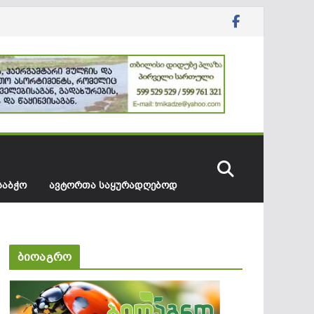
ᲡᲐᲑᲭᲝ
ᲐᲕᲢᲝᲠᲗᲐ ᲡᲐᲧᲣᲠᲐᲓᲦᲔᲑᲝᲓ
ბიოაგრო