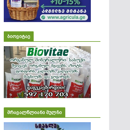
ბიოვიტაე
მრავალწლიანი მულჩი