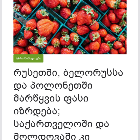
ᲐᲒᲠᲝᲡᲘᲐᲮᲚᲔᲔᲑᲘ
რუსეთში, ბელორუსსა
და პოლონეთში
მარწყვის ფასი
იზრდება;
საქართველოში და
მოლდოვაში კი