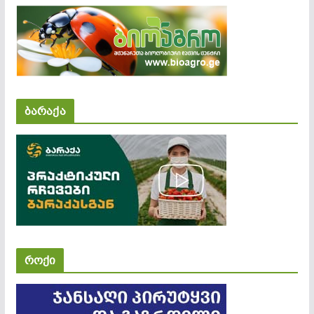
ბარაქა
როქი