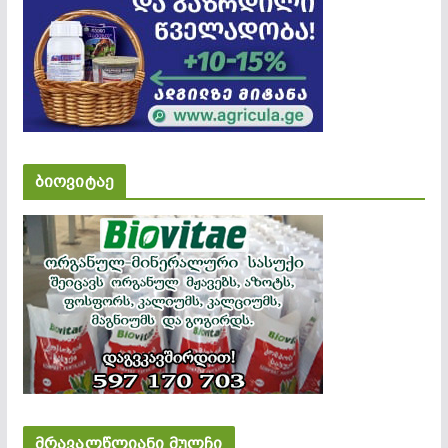
ბიოვიტაე
მრავალწლიანი მულჩი