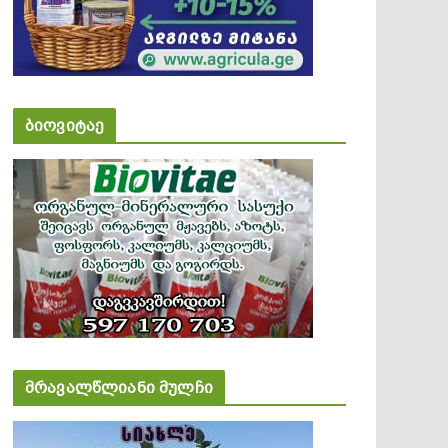
ბიოვიტაე
მრავალწლიანი მულჩი