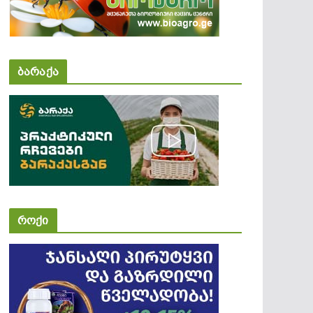
ბარაქა
როქი