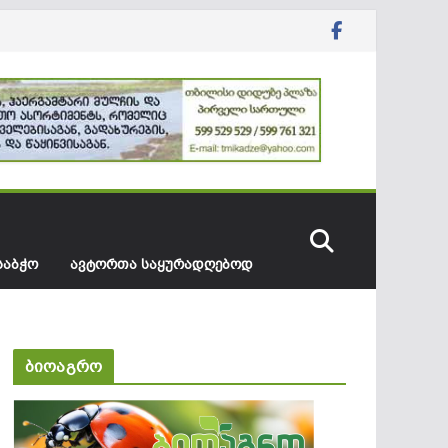
ᲡᲐᲑᲭᲝ
ᲐᲕᲢᲝᲠᲗᲐ ᲡᲐᲧᲣᲠᲐᲓᲦᲔᲑᲝᲓ
ბიოაგრო