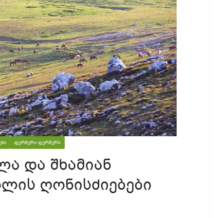
ᲔᲑᲘ
ᲤᲔᲠᲛᲔᲠᲘ ᲤᲔᲠᲛᲔᲠᲡ
ლა და შხამიან
ოლის ღონისძიებები