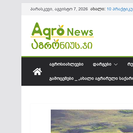
Skip
ახალი:
10 პრაქტიკ
პარასკევი, აგვისტო 7, 2026
to
ნაყოფის და
წიწაკის იმ
content
ქართული ფ
სოკოვანი დ
დეფიციტი? 
საქართველო
შესყიდვის 
სეზონის და
61,8 მილიო
ᲐᲒᲠᲝᲡᲘᲐᲮᲚᲔᲔᲑᲘ
ᲓᲐᲠᲒᲔᲑᲘ
ᲠᲣ
ᲒᲐᲛᲝᲪᲔᲛᲔᲑᲘ _ „ᲐᲮᲐᲚᲘ ᲐᲒᲠᲐᲠᲣᲚᲘ ᲡᲐᲥᲐ