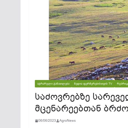
ᲐᲒᲠᲐᲠᲣᲚᲘ ᲒᲐᲜᲐᲗᲚᲔᲑᲐ
ᲛᲔᲓᲘᲐ ᲤᲔᲠᲛᲔᲠᲔᲑᲘᲡᲗᲕᲘᲡ TV
ᲠᲣᲑᲠᲘᲙ
საძოვრებზე სარევე
მცენარეებთან ბრძ
06/06/2023
AgroNews