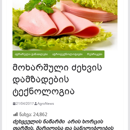
ᲐᲒᲠᲐᲠᲣᲚᲘ ᲒᲐᲜᲐᲗᲚᲔᲑᲐ
ᲐᲒᲠᲝᲢᲔᲥᲜᲝᲚᲝᲒᲘᲔᲑᲘ
ᲠᲣᲑᲠᲘᲙᲔᲑᲘ
მოხარშული ძეხვის
დამზადების
ტექნოლოგია
21/04/2017
AgroNews
ნახვა:
24,862
ძეხვეულის ნაწარმი არის ხორცის
ფარშის, მარილისა და სანელებლების