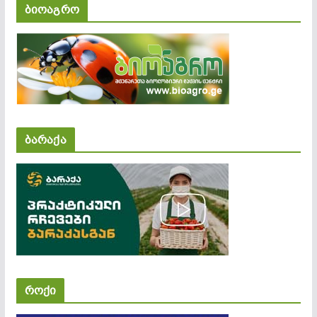
ბიოაგრო
ბარაქა
როქი