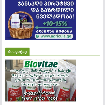
ბიოვიტაე